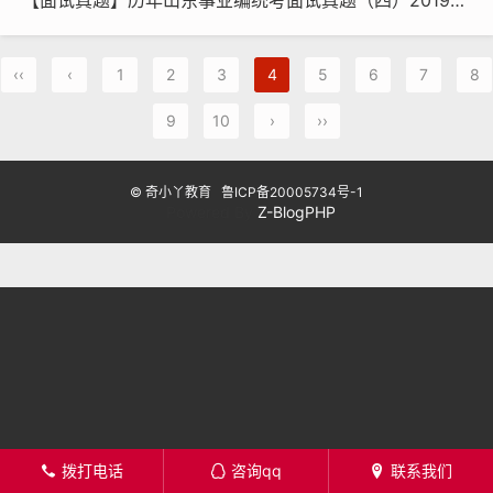
【面试真题】历年山东事业编统考面试真题（四）2019年山东省属事业单位面试题
‹‹
‹
1
2
3
4
5
6
7
8
9
10
›
››
© 奇小丫教育
鲁ICP备20005734号-1
Powered By
Z-BlogPHP
拨打电话
咨询qq
联系我们
󦁁
󦊱
󦄡