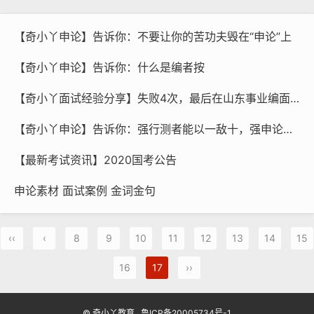
【奇小丫申论】告诉你：不要让你的苦功夫毁在“申论”上
【奇小丫申论】告诉你：什么是编者按
【奇小丫面试经验分享】失败4次，最后在山东事业编面试全场第一翻盘上岸
【奇小丫申论】告诉你：强行测者能以一敌十，强申论者可以一敌百
【最新考试资讯】2020国考公告
申论素材 面试案例 金词金句
‹‹
‹
8
9
10
11
12
13
14
15
16
17
››
© 奇小丫教育
鲁ICP备20005734号-1