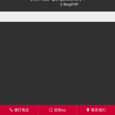
Powered By
Z-BlogPHP
拨打电话
咨询qq
联系我们
󦁁
󦊱
󦄡