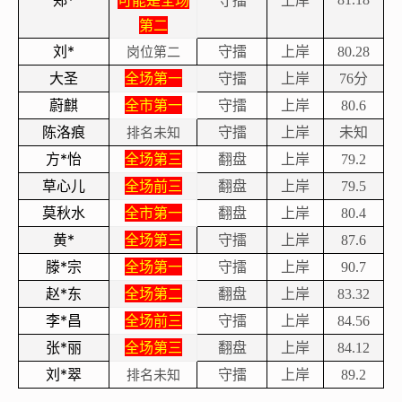
郑*
可能是全场
守擂
上岸
第二
刘*
守擂
上岸
岗位第二
80.28
大圣
全场第一
守擂
上岸
分
76
蔚麒
全市第一
守擂
上岸
80.6
陈洛痕
守擂
上岸
未知
排名未知
方*怡
全场第三
翻盘
上岸
79.2
草心儿
全场前三
翻盘
上岸
79.5
莫秋水
全市第一
翻盘
上岸
80.4
黄*
全场第三
守擂
上岸
87.6
滕*宗
全场第一
守擂
上岸
90.7
赵*东
全场第二
翻盘
上岸
83.32
李*昌
全场前三
守擂
上岸
84.56
张*丽
全场第三
翻盘
上岸
84.12
刘*翠
守擂
上岸
排名未知
89.2