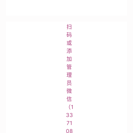
扫
码
或
添
加
管
理
员
微
信
（1
33
71
08