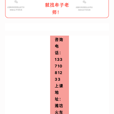
就找牟子老
师！
咨询
电
话：
133
710
812
33
上课
地
址：
潍坊
火车