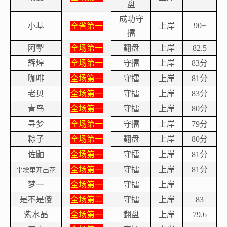
盘
成功守
小基
全省第一
上岸
90+
擂
阿掣
全场第一
翻盘
上岸
82.5
辉煌
全场第一
守擂
上岸
分
83
咖啡
全场第一
守擂
上岸
分
81
老贝
全场第一
守擂
上岸
分
83
青鸟
全场第一
守擂
上岸
分
80
寻梦
全场第一
守擂
上岸
分
79
粽子
全场第一
翻盘
上岸
分
80
佐鼬
全场第一
守擂
上岸
分
81
全场第一
守擂
上岸
分
81
尘埃里开出花
梦一
全场第一
守擂
上岸
是不是傻
全场第二
守擂
上岸
83
紫水晶
全场第一
翻盘
上岸
79.6