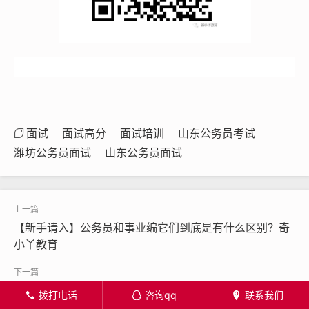
面试
面试高分
面试培训
山东公务员考试
潍坊公务员面试
山东公务员面试
【新手请入】公务员和事业编它们到底是有什么区别？奇
小丫教育
【考试资讯】2020年日照市水务集团有限公司招聘简章
拨打电话
咨询qq
联系我们
󦁁
󦊱
󦄡
（12月28日截止报名）