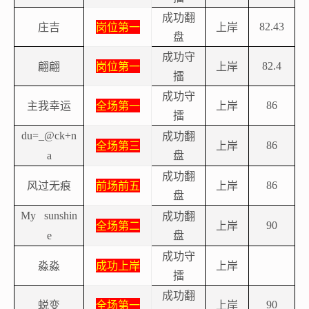
成功翻
庄吉
岗位第一
上岸
82.43
盘
成功守
翩翩
岗位第一
上岸
82.4
擂
成功守
主我幸运
全场第一
上岸
86
擂
成功翻
du=_@ck+n
全场第三
上岸
86
盘
a
成功翻
风过无痕
前场前五
上岸
86
盘
成功翻
My sunshin
全场第二
上岸
90
盘
e
成功守
淼淼
成功上岸
上岸
擂
成功翻
蜕变
全场第一
上岸
90