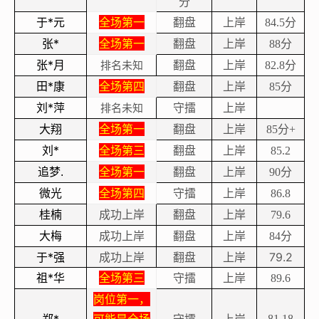
分
于*元
全场第一
翻盘
上岸
分
84.5
张*
全场第一
翻盘
上岸
分
88
张*月
翻盘
上岸
分
排名未知
82.8
田*康
全场第四
翻盘
上岸
分
85
刘*萍
守擂
上岸
排名未知
大翔
全场第一
翻盘
上岸
分
85
+
刘*
全场第三
翻盘
上岸
85.2
追梦
全场第一
翻盘
上岸
分
.
90
微光
全场第四
守擂
上岸
86.8
桂楠
成功上岸
翻盘
上岸
79.6
大梅
成功上岸
翻盘
上岸
分
84
于*强
成功上岸
翻盘
上岸
79.2
祖*华
全场第三
守擂
上岸
89.6
岗位第一，
81.18