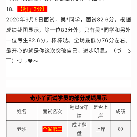
18
、
【翻了2分】
2020
年9月5日面试，吴*同学，面试82.6分。根据
成绩截图显示，除一位83分外，只有吴*同学和另外
一位考生82.6分，棒棒哒。全场最低分76分左右。
最开心的就是你这次突破自己，进步明显。（づ￣3
￣）づ╭
❤
～
奇小丫面试学员的部分成绩展
示
翻盘
守
是否上
or
姓名
面试名次
成绩
岸
擂
成功翻
老沙
全省第二
上岸
89
盘