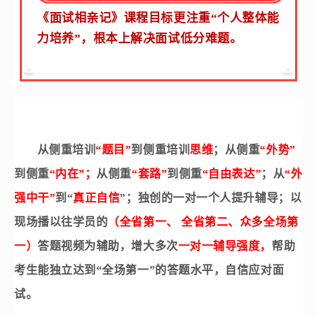
《面试相亲记》课程目标
更注重“个人整体能
力培养”，
根本上解决面试低分难题。
从侧重培训
“
题目
”
到侧重培训
思维
；从侧重
“
外势
”
到侧重
“
内在
”
；
从侧重
“
套路
”
到侧重
“
自由表达
”
；从
“
外
强中干
”
到
“
真正自信
”
；独创的一对一个人提升辅导；以
现场播以往学员的
（全省第一、
全省第二、众多全场第
一）
答题视频为辅助，增大多次
一对一辅导强度，
帮助
考生能独立达到
“
全场第一
”
的答题水平，自信应对面
试。