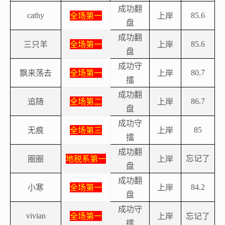
成功翻
全场第一
上岸
cathy
85.6
盘
成功翻
三只羊
全场第一
上岸
85.6
盘
成功守
飘来荡去
全场第一
上岸
80.7
擂
成功翻
追随
全场第二
上岸
86.7
盘
成功守
无痕
全场第三
上岸
85
擂
成功翻
圈圈
地税系第一
上岸
忘记了
盘
成功翻
小寒
全场第一
上岸
84.2
盘
成功守
全场第一
上岸
忘记了
vivian
擂