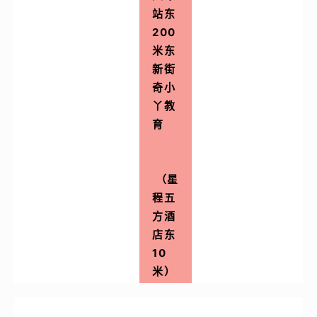
站东
200
米东
新街
奇小
丫教
育
（星
程五
方酒
店东
10
米）