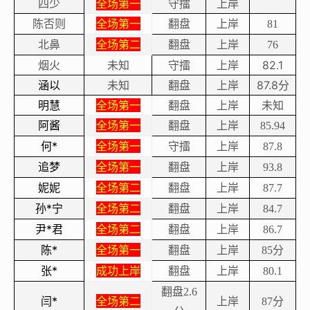
四少
全场第一
守擂
上岸
陈否则
全场第一
翻盘
上岸
81
北鼻
全场第二
翻盘
上岸
76
烟火
未知
守擂
上岸
82.1
涵以
未知
翻盘
上岸
87.8
分
明慧
全场第一
翻盘
上岸
未知
阿酱
全场第一
翻盘
上岸
85.94
何*
全场第一
守擂
上岸
87.8
追梦
全场第一
翻盘
上岸
93.8
妮妮
全场第二
翻盘
上岸
87.7
孙*宁
全场第二
翻盘
上岸
84.7
尹*君
全场第二
翻盘
上岸
86.7
陈*
全场第一
翻盘
上岸
分
85
张*
成功上岸
翻盘
上岸
80.1
翻盘
2.6
闫*
全场第二
上岸
分
87