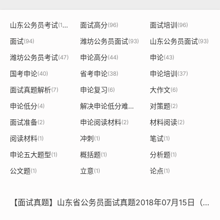
山东公务员考试
面试高分
面试培训
(140)
(96)
(96)
面试
潍坊公务员面试
山东公务员面试
(94)
(93)
(93)
潍坊公务员考试
申论高分
申论
(47)
(44)
(43)
国考申论
省考申论
申论培训
(40)
(38)
(37)
面试真题解析
申论复习
大作文
(7)
(6)
(6)
申论低分
解决申论低分难题
对策题
(4)
(3)
(2)
面试准备
申论阅读材料
材料阅读
(2)
(2)
(2)
阅读材料
冲刺
笔试
(1)
(1)
(1)
申论五大题型
概括题
分析题
(1)
(1)
(1)
公文题
立意
论点
(1)
(1)
(1)
【面试真题】山东省公务员面试真题2018年07月15日（上午+下午）【牟子面试】