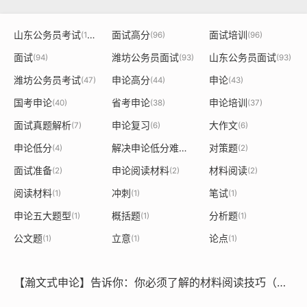
山东公务员考试
面试高分
面试培训
(140)
(96)
(96)
面试
潍坊公务员面试
山东公务员面试
(94)
(93)
(93)
潍坊公务员考试
申论高分
申论
(47)
(44)
(43)
国考申论
省考申论
申论培训
(40)
(38)
(37)
面试真题解析
申论复习
大作文
(7)
(6)
(6)
申论低分
解决申论低分难题
对策题
(4)
(3)
(2)
面试准备
申论阅读材料
材料阅读
(2)
(2)
(2)
阅读材料
冲刺
笔试
(1)
(1)
(1)
申论五大题型
概括题
分析题
(1)
(1)
(1)
公文题
立意
论点
(1)
(1)
(1)
【瀚文式申论】告诉你：你必须了解的材料阅读技巧（二）